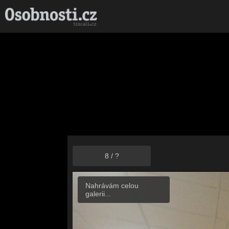
8
/
?
Nahrávám celou
galerii...