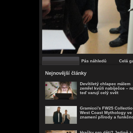
Pás náhledů
Celá ga
Save
Nejnovější články
Devítiletý chlapec málem
zemřel kvůli nabíječce – r
teď varují celý svět
Gramicci’s FW25 Collectio
West Coast Mythology ve
znamení přírody a funkčno
Hračky pro děti? Jedině z