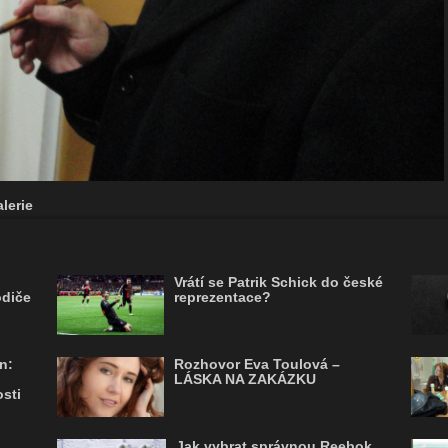
lerie
Vrátí se Patrik Schick do české
odiče
reprezentace?
n:
Rozhovor Eva Toulová –
LÁSKA NA ZAKÁZKU
sti
Jak vybrat správnou Reebok