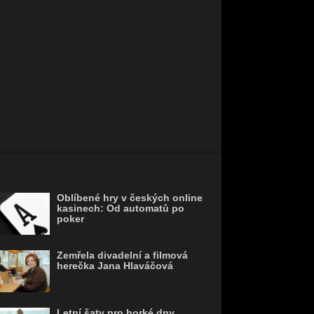
Oblíbené hry v českých online
kasinech: Od automatů po
poker
Zemřela divadelní a filmová
herečka Jana Hlaváčová
Letní šaty pro horké dny