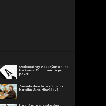
Oblíbené hry v českých online
kasinech: Od automatů po
poker
Zemřela divadelní a filmová
herečka Jana Hlaváčová
Letní šaty pro horké dny