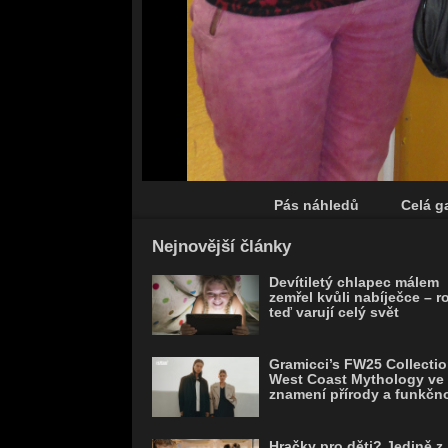
Pás náhledů
Celá ga
Save
Nejnovější články
Devítiletý chlapec málem
zemřel kvůli nabíječce – r
teď varují celý svět
Gramicci’s FW25 Collectio
West Coast Mythology ve
znamení přírody a funkčno
Hračky pro děti? Jedině z