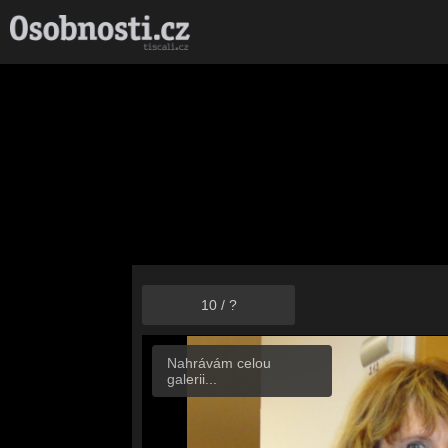
10
/
?
Nahrávám celou
galerii...