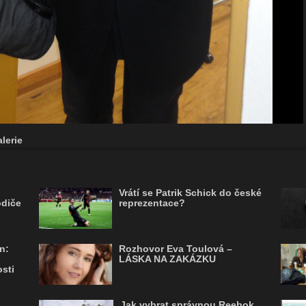
lerie
Vrátí se Patrik Schick do české
odiče
reprezentace?
n:
Rozhovor Eva Toulová –
LÁSKA NA ZAKÁZKU
sti
Jak vybrat správnou Reebok